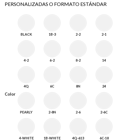
PERSONALIZADAS O FORMATO ESTÁNDAR
BLACK
1B-3
2-2
2-1
4-2
6-2
8-2
14
4Q
6C
8N
24
Color
PEARLY
2-8N
2-6
2-6C
4-WHITE
1B-WHITE
4Q-613
6C-18