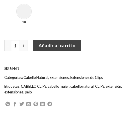
18
EXTENSIONES DE CLIPS 60CM 150 GRAMOS cantidad
Añadir al carrito
SKU:
N/D
Categorías:
Cabello Natural
,
Extensiones
,
Extensiones de Clips
Etiquetas:
CABELLO CLIPS
,
cabello mujer
,
cabello natural
,
CLIPS
,
extensión
,
extensiones
,
pelo