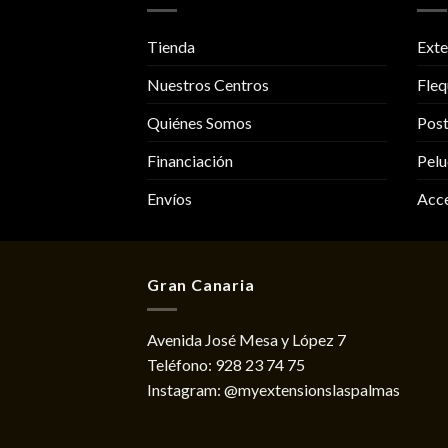
Tienda
Exte
Nuestros Centros
Fleq
Quiénes Somos
Post
Financiación
Pelu
Envíos
Acce
Gran Canaria
Avenida José Mesa y López 7
Teléfono:
928 23 74 75
Instagram:
@myextensionslaspalmas