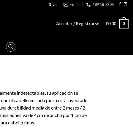
Email
689 68 00 05
Blog
Acceder / Registrarse
€
0,00
0
lmente indetectables, su aplicación se
a que el cabello en cada pieza está inyectado
e una durabilidad media de entre 2 meses / 2
ámina adhesiva de 4cm de ancho por 1 cm de
para cabello finos.