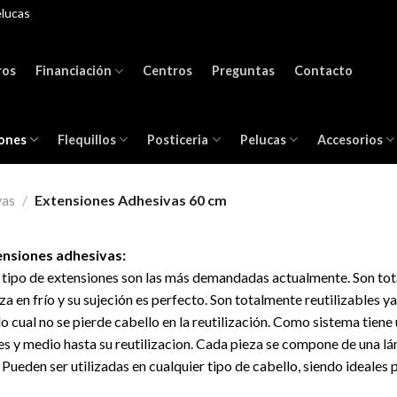
elucas
ros
Financiación
Centros
Preguntas
Contacto
ones
Flequillos
Posticeria
Pelucas
Accesorios
vas
/
Extensiones Adhesivas 60 cm
ensiones adhesivas:
 tipo de extensiones son las más demandadas actualmente. Son tota
iza en frío y su sujeción es perfecto. Son totalmente reutilizables y
lo cual no se pierde cabello en la reutilización. Como sistema tien
s y medio hasta su reutilizacion. Cada pieza se compone de una l
. Pueden ser utilizadas en cualquier tipo de cabello, siendo ideales 