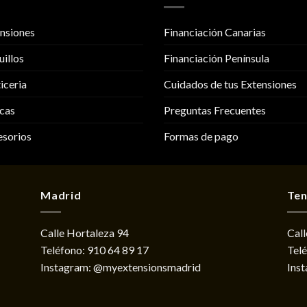
nsiones
Financiación Canarias
uillos
Financiación Península
iceria
Cuidados de tus Extensiones
cas
Preguntas Frecuentes
sorios
Formas de pago
Madrid
Ten
Calle Hortaleza 94
Call
Teléfono:
910 64 89 17
Tel
Instagram:
@myextensionsmadrid
Ins