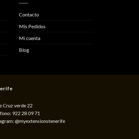
Contacto
Mis Pedidos
Mi cuenta
Blog
erife
e Cruz verde 22
éfono:
922 28 09 71
tagram:
@myextensionstenerife