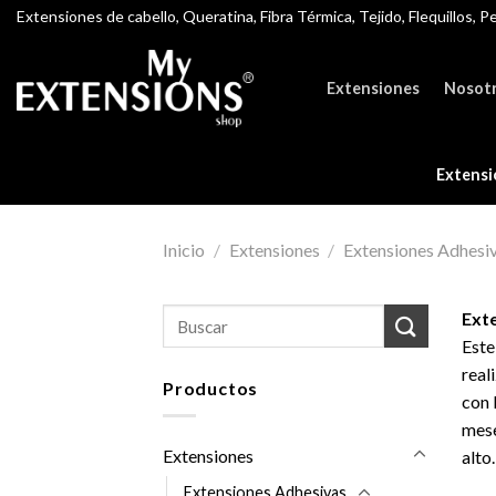
Skip
Extensiones de cabello, Queratina, Fibra Térmica, Tejido, Flequillos, P
to
content
Extensiones
Nosot
Extensi
Inicio
/
Extensiones
/
Extensiones Adhesi
Buscar
Ext
por:
Este
real
Productos
con 
mese
Extensiones
alto
Extensiones Adhesivas