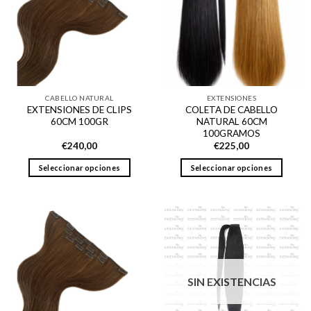
CABELLO NATURAL
EXTENSIONES
EXTENSIONES DE CLIPS
COLETA DE CABELLO
60CM 100GR
NATURAL 60CM
100GRAMOS
€
240,00
€
225,00
Seleccionar opciones
Seleccionar opciones
Este
Este
producto
producto
tiene
tiene
múltiples
múltiples
variantes.
variantes.
Las
Las
opciones
opciones
SIN EXISTENCIAS
se
se
pueden
pueden