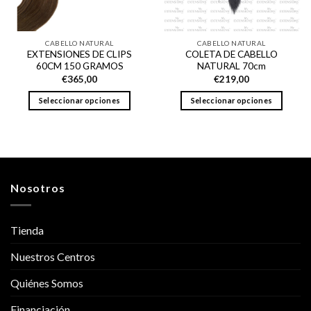
elegir
elegir
en
en
la
la
CABELLO NATURAL
CABELLO NATURAL
página
página
EXTENSIONES DE CLIPS
COLETA DE CABELLO
de
de
60CM 150 GRAMOS
NATURAL 70cm
producto
producto
€
365,00
€
219,00
Seleccionar opciones
Seleccionar opciones
Este
Este
producto
producto
tiene
tiene
múltiples
múltiples
variantes.
variantes.
Nosotros
Las
Las
opciones
opciones
se
se
Tienda
pueden
pueden
elegir
elegir
Nuestros Centros
en
en
la
la
Quiénes Somos
página
página
de
de
Financiación