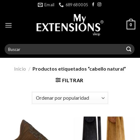
Skip
Email
689 68 00 05
to
content
0
Buscar
por:
Inicio
/
Productos etiquetados “cabello natural”
FILTRAR