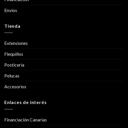
producto
producto
Envíos
Tienda
Extensiones
Flequillos
Posticeria
Pelucas
Accesorios
Enlaces de interés
Financiación Canarias